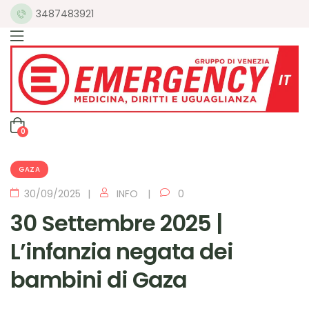
3487483921
0
GAZA
30/09/2025
INFO
0
30 Settembre 2025 |
L’infanzia negata dei
bambini di Gaza