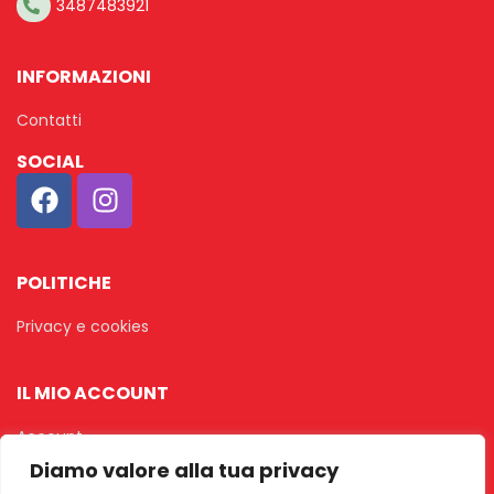
3487483921
INFORMAZIONI
Contatti
SOCIAL
POLITICHE
Privacy e cookies
IL MIO ACCOUNT
Account
Diamo valore alla tua privacy
Ordini