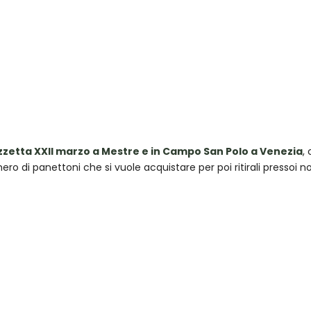
iCalendar
Office 365
zzetta XXII marzo a Mestre e in Campo San Polo a Venezia
,
mero di panettoni che si vuole acquistare per poi ritirali pressoi n