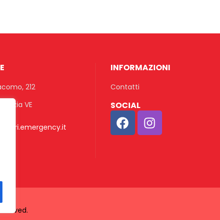
E
INFORMAZIONI
acomo, 212
Contatti
enezia VE
SOCIAL
ntari.emergency.it
eserved.