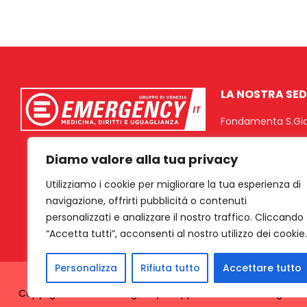
LA NOSTRA SED
Fondamenta S.Gi
30133 Giudecca-V
Diamo valore alla tua privacy
venezia@volo
Utilizziamo i cookie per migliorare la tua esperienza di
navigazione, offrirti pubblicità o contenuti
3487483921
personalizzati e analizzare il nostro traffico. Cliccando
“Accetta tutti”, acconsenti al nostro utilizzo dei cookie.
Personalizza
Rifiuta tutto
Accettare tutto
Copyright © 2024 Emergency Gruppo di Venezia. All Rights R